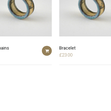
hains
Bracelet
£
23.00