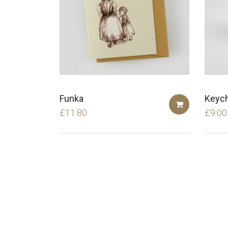
Funka
Keyc
£
11.80
£
9.00