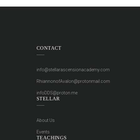
CONTACT
info@stellarascensionacademy.com
RhiannonofAvalon@protonmail.com
infoDDS@proton.me
STELLAR
About Us
Events
TEACHINGS