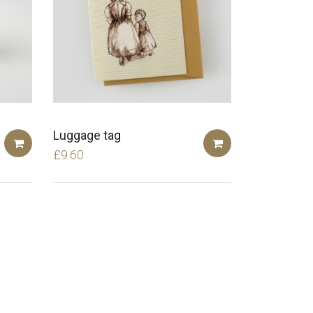
Luggage tag
£
9.60