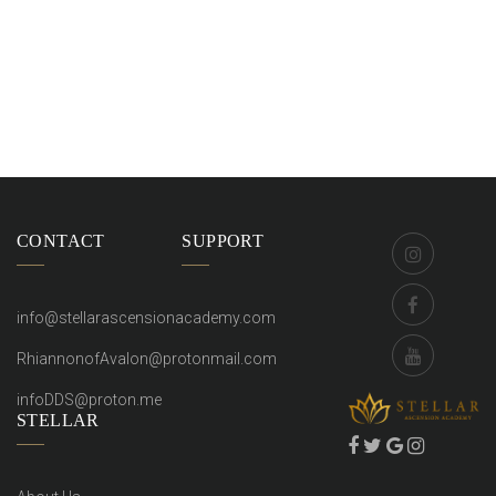
CONTACT
SUPPORT
info@stellarascensionacademy.com
RhiannonofAvalon@protonmail.com
infoDDS@proton.me
STELLAR