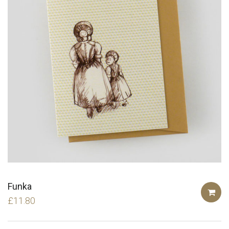
Funka
£
11.80