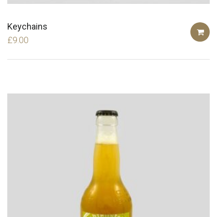
Keychains
£
9.00