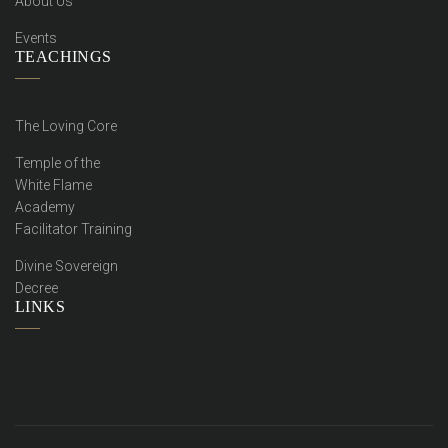
About Us
Events
TEACHINGS
The Loving Core
Temple of the
White Flame
Academy
Facilitator Training
Divine Sovereign
Decree
LINKS